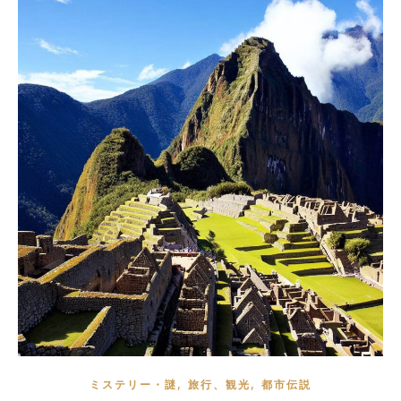
,
,
ミステリー・謎
旅行、観光
都市伝説