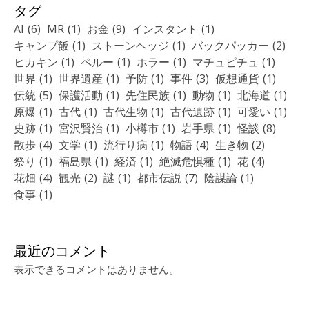
タグ
AI
(6)
MR
(1)
お金
(9)
インスタント
(1)
キャンプ飯
(1)
ストーンヘッジ
(1)
バックパッカー
(2)
ヒカキン
(1)
ペルー
(1)
ホラー
(1)
マチュピチュ
(1)
世界
(1)
世界遺産
(1)
予防
(1)
事件
(3)
仮想通貨
(1)
伝統
(5)
保護活動
(1)
先住民族
(1)
動物
(1)
北海道
(1)
原爆
(1)
古代
(1)
古代生物
(1)
古代遺跡
(1)
可愛い
(1)
史跡
(1)
宮沢賢治
(1)
小樽市
(1)
岩手県
(1)
怪談
(8)
散歩
(4)
文学
(1)
流行り病
(1)
物語
(4)
生き物
(2)
祭り
(1)
福島県
(1)
経済
(1)
絶滅危惧種
(1)
花
(4)
花畑
(4)
観光
(2)
謎
(1)
都市伝説
(7)
陰謀論
(1)
食事
(1)
最近のコメント
表示できるコメントはありません。