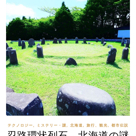
,
,
,
,
テクノロジー
ミステリー・謎
北海道
旅行、観光
都市伝説
忍路環状列石 北海道の謎